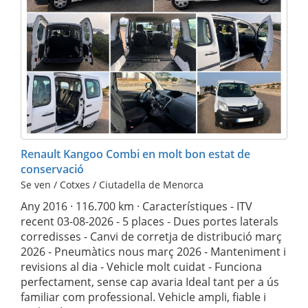
Renault Kangoo Combi en molt bon estat de
conservació
Se ven / Cotxes / Ciutadella de Menorca
Any 2016 · 116.700 km · Característiques - ITV
recent 03-08-2026 - 5 places - Dues portes laterals
corredisses - Canvi de corretja de distribució març
2026 - Pneumàtics nous març 2026 - Manteniment i
revisions al dia - Vehicle molt cuidat - Funciona
perfectament, sense cap avaria Ideal tant per a ús
familiar com professional. Vehicle ampli, fiable i