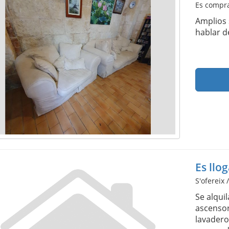
Es compra
Amplios 
hablar d
Es llog
S'ofereix 
Se alqui
ascensor
lavadero 