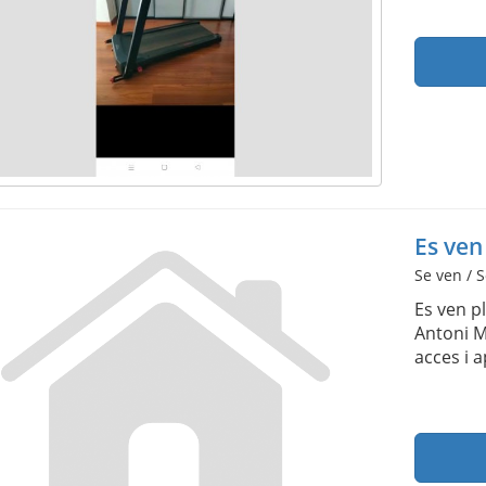
Es ven
Se ven / S
Es ven p
Antoni M
acces i 