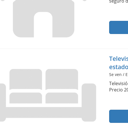
seguro d
Televi
estad
Se ven / E
Televisi
Precio 2