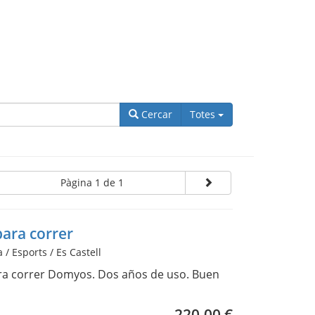
Categories
Cercar
Totes
Pàgina 1 de 1
para correr
/ Esports / Es Castell
ra correr Domyos. Dos años de uso. Buen
220,00 €