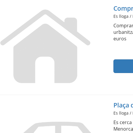
Compra
Es lloga / 
Comprarí
urbanitz
euros
Plaça 
Es lloga /
Es cerca
Menorc