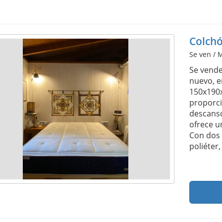
Colch
Se ven / M
Se vende
nuevo, e
150x190x
proporci
descanso
ofrece u
Con dos 
poliéter