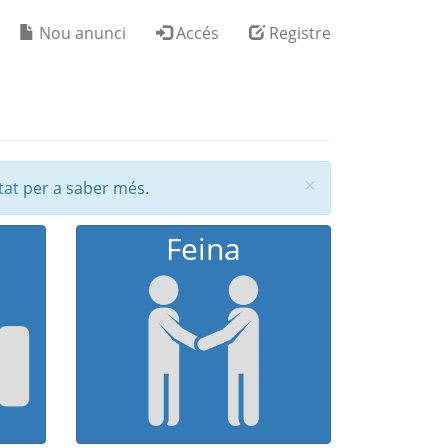
Nou anunci
Accés
Registre
Tancar
×
tat
per a saber més.
Feina