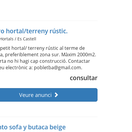
 hortal/terreny rústic.
 Hortals / Es Castell
etit hortal/ terreny rústic al terme de
la, preferiblement zona sur. Màxim 2000m2.
ta no hi hagi cap construcció. Contactar
eu electrònic a: pobletba@gmail.com.
consultar
Veure anunci
to sofa y butaca beige