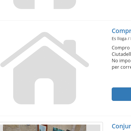
Compro
Es lloga /
Compro p
Ciutadel
No impor
per corr
Conjun