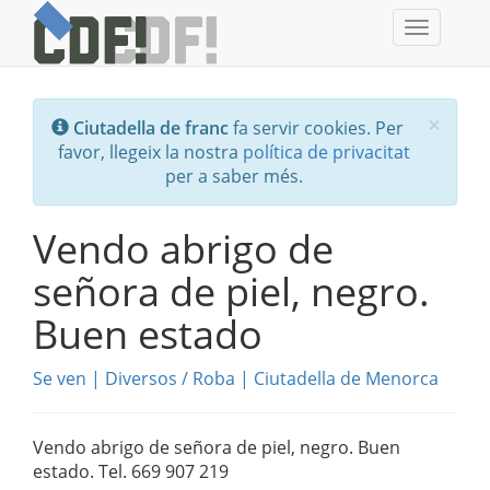
Toggle
navigati
Tanc
×
Ciutadella de franc
fa servir cookies. Per
favor, llegeix la nostra
política de privacitat
per a saber més.
Vendo abrigo de
señora de piel, negro.
Buen estado
Se ven
|
Diversos
/
Roba
|
Ciutadella de Menorca
Vendo abrigo de señora de piel, negro. Buen
estado. Tel. 669 907 219