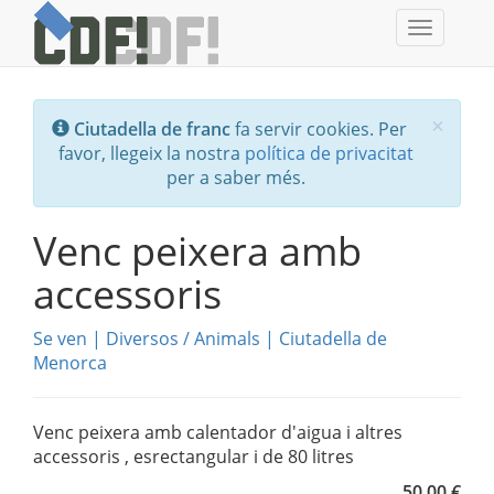
Toggle
navigati
Tanc
×
Ciutadella de franc
fa servir cookies. Per
favor, llegeix la nostra
política de privacitat
per a saber més.
Venc peixera amb
accessoris
Se ven
|
Diversos
/
Animals
|
Ciutadella de
Menorca
Venc peixera amb calentador d'aigua i altres
accessoris , esrectangular i de 80 litres
50,00 €