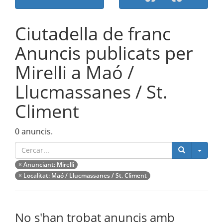
Ciutadella de franc
Anuncis publicats per
Mirelli a Maó /
Llucmassanes / St.
Climent
0 anuncis.
Catego
×
Anunciant
: Mirelli
×
Localitat
: Maó / Llucmassanes / St. Climent
No s'han trobat anuncis amb