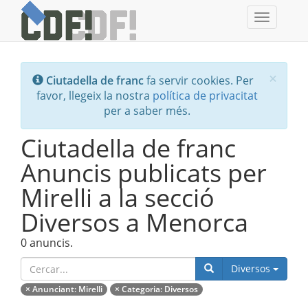
Toggle
navigati
Tanc
×
Ciutadella de franc
fa servir cookies. Per
favor, llegeix la nostra
política de privacitat
per a saber més.
Ciutadella de franc
Anuncis publicats per
Mirelli a la secció
Diversos a Menorca
0 anuncis.
Catego
Diversos
×
Anunciant
: Mirelli
×
Categoria
: Diversos