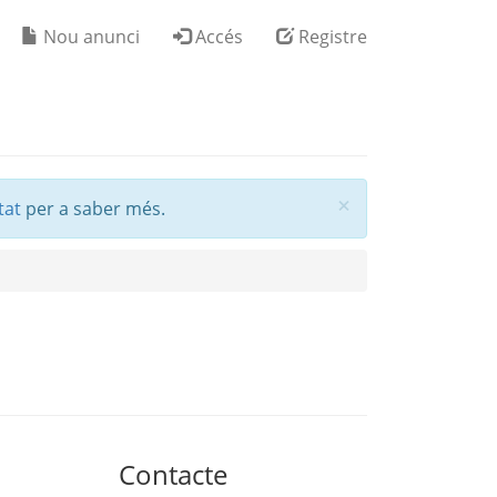
Nou anunci
Accés
Registre
Tancar
×
tat
per a saber més.
Contacte