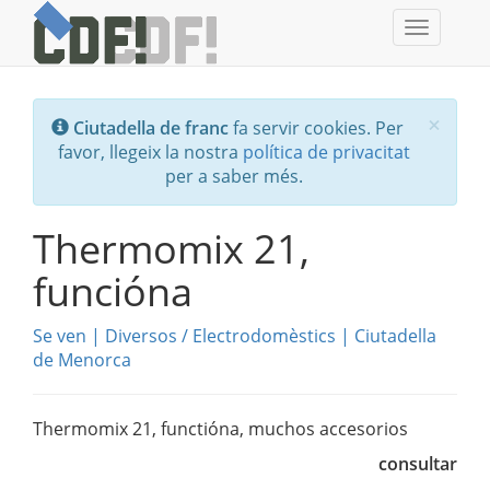
Toggle
navigati
Tanc
×
Ciutadella de franc
fa servir cookies. Per
favor, llegeix la nostra
política de privacitat
per a saber més.
Thermomix 21,
funcióna
Se ven
|
Diversos
/
Electrodomèstics
|
Ciutadella
de Menorca
Thermomix 21, functióna, muchos accesorios
consultar