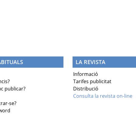
BITUALS
LA REVISTA
Informació
cis?
Tarifes publicitat
c publicar?
Distribució
Consulta la revista on-line
trar-se?
sword