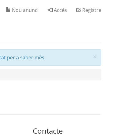
Nou anunci
Accés
Registre
Tancar
×
tat
per a saber més.
Contacte