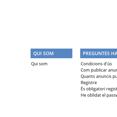
QUI SOM
PREGUNTES HA
Qui som
Condicions d'ús
Com publicar anun
Quants anuncis pu
Registre
És obligatori regis
He oblidat el pas