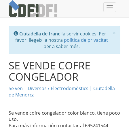
Toggle
navigati
Tanc
×
Ciutadella de franc
fa servir cookies. Per
favor, llegeix la nostra
política de privacitat
per a saber més.
SE VENDE COFRE
CONGELADOR
Se ven
|
Diversos
/
Electrodomèstics
|
Ciutadella
de Menorca
Se vende cofre congelador color blanco, tiene poco
uso.
Para más información contactar al 695241544