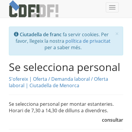
Toggle
navigati
Tanc
×
Ciutadella de franc
fa servir cookies. Per
favor, llegeix la nostra
política de privacitat
per a saber més.
Se selecciona personal
S'ofereix
|
Oferta / Demanda laboral
/
Oferta
laboral
|
Ciutadella de Menorca
Se selecciona personal per montar estanteries.
Horari de 7,30 a 14,30 de dilluns a divendres.
consultar