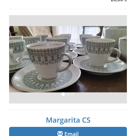
Anterior
Següe
Margarita CS
Email