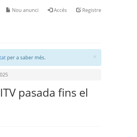
Nou anunci
Accés
Registre
Tancar
×
tat
per a saber més.
2025
ITV pasada fins el