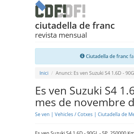
ciutadella de franc
revista mensual
Ciutadella de franc
fa
Inici
Anunci: Es ven Suzuki S4 1.6D - 90
Es ven Suzuki S4 1.
mes de novembre d
Se ven
|
Vehicles
/
Cotxes
|
Ciutadella de M
Es ven Suzuki S4 1.6D - 90GL - 5P. 250000 K