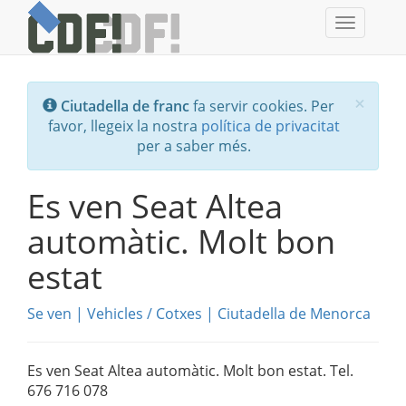
Toggle
navigati
Tanc
×
Ciutadella de franc
fa servir cookies. Per
favor, llegeix la nostra
política de privacitat
per a saber més.
Es ven Seat Altea
automàtic. Molt bon
estat
Se ven
|
Vehicles
/
Cotxes
|
Ciutadella de Menorca
Es ven Seat Altea automàtic. Molt bon estat. Tel.
676 716 078