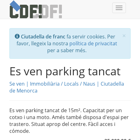
Toggle
navigati
Tanc
×
Ciutadella de franc
fa servir cookies. Per
favor, llegeix la nostra
política de privacitat
per a saber més.
Es ven parking tancat
Se ven
|
Immobiliària
/
Locals / Naus
|
Ciutadella
de Menorca
Es ven parking tancat de 15m². Capacitat per un
cotxo i una moto. Amés també disposa d'espai per
trastero. Situat aprop del centre. Fàcil acces i
cómode.