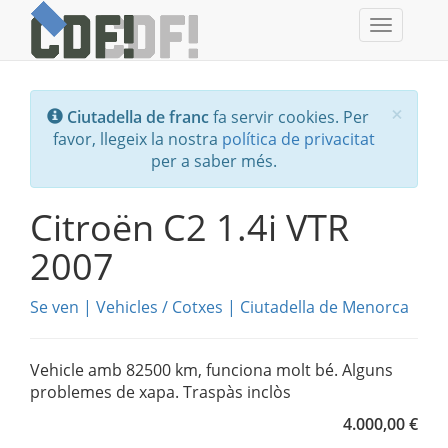
Toggle
navigati
Tanc
×
Ciutadella de franc
fa servir cookies. Per
favor, llegeix la nostra
política de privacitat
per a saber més.
Citroën C2 1.4i VTR
2007
Se ven
|
Vehicles
/
Cotxes
|
Ciutadella de Menorca
Vehicle amb 82500 km, funciona molt bé. Alguns
problemes de xapa. Traspàs inclòs
4.000,00 €