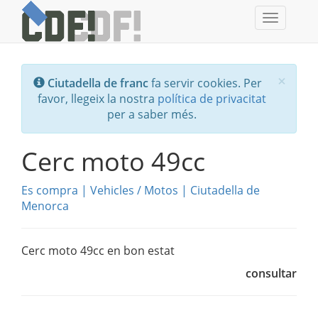
Toggle
navigati
Tanc
×
Ciutadella de franc
fa servir cookies. Per
favor, llegeix la nostra
política de privacitat
per a saber més.
Cerc moto 49cc
Es compra
|
Vehicles
/
Motos
|
Ciutadella de
Menorca
Cerc moto 49cc en bon estat
consultar