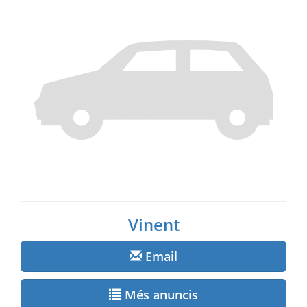
Vinent
Email
Més anuncis