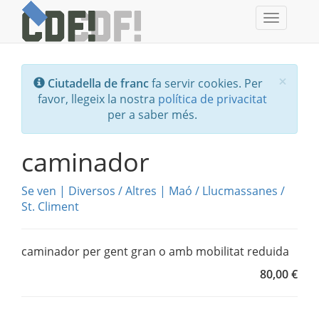
Toggle
navigati
Tanc
×
Ciutadella de franc
fa servir cookies. Per
favor, llegeix la nostra
política de privacitat
per a saber més.
caminador
Se ven
|
Diversos
/
Altres
|
Maó / Llucmassanes /
St. Climent
caminador per gent gran o amb mobilitat reduida
80,00 €