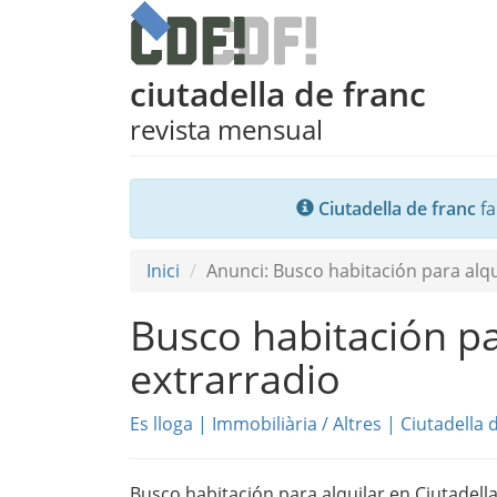
ciutadella de franc
revista mensual
Ciutadella de franc
fa
Inici
Anunci: Busco habitación para alqui
Busco habitación par
extrarradio
Es lloga
|
Immobiliària
/
Altres
|
Ciutadella
Busco habitación para alquilar en Ciutadella