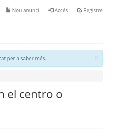
Nou anunci
Accés
Registre
Tancar
×
tat
per a saber més.
n el centro o