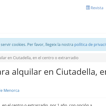
Revista
 servir cookies. Per favor, llegeix la nostra
política de privaci
lar en Ciutadella, en el centro o extrarradio
a alquilar en Ciutadella, e
 de Menorca
, en el centro o extrarradio, por 1 año, con opción a