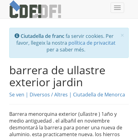
Toggle
navigati
Tanc
×
Ciutadella de franc
fa servir cookies. Per
favor, llegeix la nostra
política de privacitat
per a saber més.
barrera de ullastre
exterior jardin
Se ven
|
Diversos
/
Altres
|
Ciutadella de Menorca
Barrera menorquina exterior (ullastre ) 1año y
medio antiguedad . el albañil en noviembre
desmontará la barrera para poner una nueva de
aluminio. esta practicamente nueva. los hierros