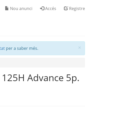
Nou anunci
Accés
Registre
Tancar
×
tat
per a saber més.
 125H Advance 5p.