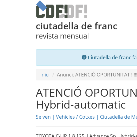
ciutadella de franc
revista mensual
Ciutadella de franc
fa
Inici
Anunci: ATENCIÓ OPORTUNITAT !!!!
ATENCIÓ OPORTUNIT
Hybrid-automatic
Se ven
|
Vehicles
/
Cotxes
|
Ciutadella de M
TOYOTA C-HR 1.8 125H Advance 5p. Hybrid-