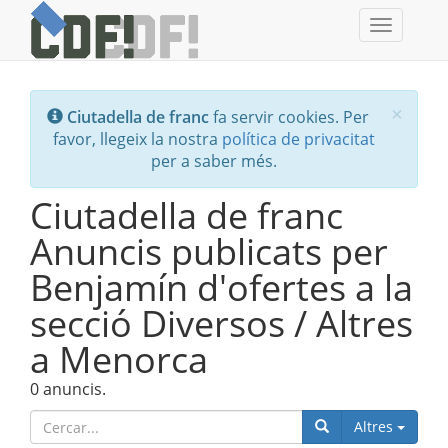
Toggle
navigati
Tanc
×
Ciutadella de franc
fa servir cookies. Per
favor, llegeix la nostra
política de privacitat
per a saber més.
Ciutadella de franc
Anuncis publicats per
Benjamín d'ofertes a la
secció Diversos / Altres
a Menorca
0 anuncis.
Catego
Altres