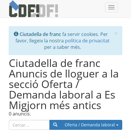
Toggle
navigati
Tanc
×
Ciutadella de franc
fa servir cookies. Per
favor, llegeix la nostra
política de privacitat
per a saber més.
Ciutadella de franc
Anuncis de lloguer a la
secció Oferta /
Demanda laboral a Es
Migjorn més antics
0 anuncis.
Catego
Oferta / Demanda laboral