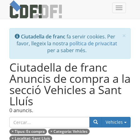
Toggle
navigati
Tanc
×
Ciutadella de franc
fa servir cookies. Per
favor, llegeix la nostra
política de privacitat
per a saber més.
Ciutadella de franc
Anuncis de compra a la
secció Vehicles a Sant
Lluís
0 anuncis.
Catego
Vehicles
×
Tipus
: Es compra
×
Categoria
: Vehicles
×
Localitat
: Sant Lluís